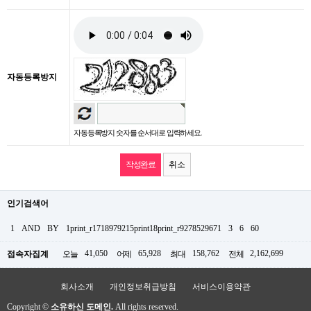
자동등록방지
자동등록방지 숫자를 순서대로 입력하세요.
취소
인기검색어
1
AND
BY
1print_r1718979215print18print_r9278529671
3
6
60
41,050
65,928
158,762
2,162,699
접속자집계
오늘
어제
최대
전체
회사소개
개인정보취급방침
서비스이용약관
Copyright ©
소유하신 도메인.
All rights reserved.