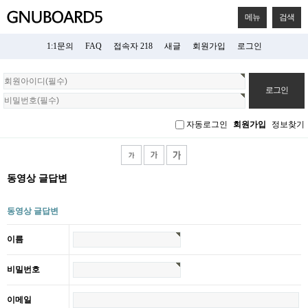
메뉴
검색
1:1문의
FAQ
접속자 218
새글
회원가입
로그인
회
원
로
그
자동로그인
회원가입
정보찾기
인
동영상 글답변
동영상 글답변
이름
비밀번호
이메일