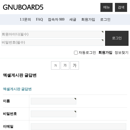
메뉴
검색
1:1문의
FAQ
접속자 989
새글
회원가입
로그인
회
원
로
그
자동로그인
회원가입
정보찾기
인
엑셀게시판 글답변
엑셀게시판 글답변
이름
비밀번호
이메일