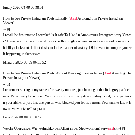
Emely
2026-08-09 06:38:51
How to See Private Instagram Posts Ethically (
And
Avoiding The Private Instagram
Viewer).
새창
I recall the first mature I searched Is It safe To Use An Anonymous Instagram story Viewe
r? It was late. Too late. One of those scrolling nights where curiosity wins and common su
itability clocks out. I didnt desire to in the manner of a story. Didnt want to comport yourse
lf happening in the viewer …
Milagro
2026-08-09 06:33:52
How to See Private Instagram Posts Without Breaking Trust or Rules (
And
Avoiding The
Private Instagram Viewer).
새창
I remember staring at my screen for twenty minutes, just looking at that little grey padlock
icon. Weve every been there. Youre curious. most likely its an ex-boyfriend, a competitor i
n your niche, or just that one person who blocked you for no reason. You want to know h
ow to view private Instagram …
Lena
2026-08-09 06:19:47
Weiche Übergänge: Wie Wohndeko den Alltag in der Stadtwohnung verw
and
elt
새창