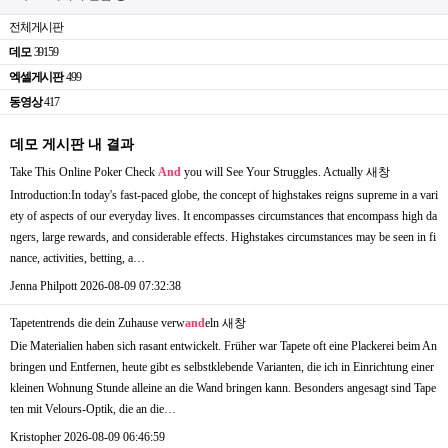
전체게시판
데모
39159
엑셀게시판
499
동영상
417
데모 게시판 내 결과
Take This Online Poker Check
And
you will See Your Struggles. Actually
새창
Introduction:In today's fast-paced globe, the concept of highstakes reigns supreme in a vari
ety of aspects of our everyday lives. It encompasses circumstances that encompass high da
ngers, large rewards, and considerable effects. Highstakes circumstances may be seen in fi
nance, activities, betting, a…
Jenna Philpott
2026-08-09 07:32:38
Tapetentrends die dein Zuhause verw
and
eln
새창
Die Materialien haben sich rasant entwickelt. Früher war Tapete oft eine Plackerei beim An
bringen und Entfernen, heute gibt es selbstklebende Varianten, die ich in Einrichtung einer
kleinen Wohnung Stunde alleine an die Wand bringen kann. Besonders angesagt sind Tape
ten mit Velours-Optik, die an die…
Kristopher
2026-08-09 06:46:59