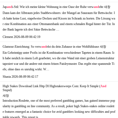
Jap
and
i-Stil: Wie ich meine kleine Wohnung in eine Oase der Ruhe verw
and
elte
새창
Dann kam der Albtraum jedes Stadtbewohners: der Mangel an Stauraum für Bettwäsche. I
ch hatte keine Lust, stapelweise Decken und Kissen im Schrank zu horten. Die Lösung wa
r eine Kombination aus einer Ottomanenbank und einem schmalen Regal hinter der Tür. In
der Bank lagerte ich drei Sätze Bettwäsche …
Clement
2026-08-09 06:42:19
Glamour-Einrichtung: So verw
and
elst du dein Zuhause in eine Wohlfühloase
새창
Ein Geheimtipp unter Profis ist die Kombination verschiedener Tapeten in einem Raum. Ic
h habe neulich in einem Loft gearbeitet, wo die eine Wand mit einer groben Leinenstruktur
tapeziert war und die andere mit einem feinen Paisleymuster. Das ergibt eine spannende Ti
efe, ohne dass es unruhig wirkt. W…
Shasta
2026-08-09 06:42:17
High Stakes Download Link Http Dl Highstakesweeps Com: Keep It Simple (
And
Stupid)
새창
Introduction:Roulette, one of the most preferred gambling games, has gained immense pop
ularity in gambling on line community. As a result, poker high Stakes-stakes online roulett
e features emerged as a fantastic choice for avid gamblers looking new difficulties and prof
itable rewards. This report is…