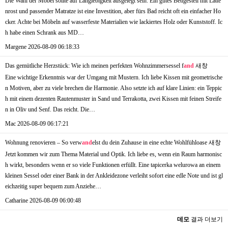
Die Wahl der Möbel sollte auf Langlebigkeit ausgelegt sein. Ein gutes Bettgestell mit Latte
nrost und passender Matratze ist eine Investition, aber fürs Bad reicht oft ein einfacher Ho
cker. Achte bei Möbeln auf wasserfeste Materialien wie lackiertes Holz oder Kunststoff. Ic
h habe einen Schrank aus MD…
Margene
2026-08-09 06:18:33
Das gemütliche Herzstück: Wie ich meinen perfekten Wohnzimmersessel f
and
새창
Eine wichtige Erkenntnis war der Umgang mit Mustern. Ich liebe Kissen mit geometrische
n Motiven, aber zu viele brechen die Harmonie. Also setzte ich auf klare Linien: ein Teppic
h mit einem dezenten Rautenmuster in Sand und Terrakotta, zwei Kissen mit feinen Streife
n in Oliv und Senf. Das reicht. Die…
Mac
2026-08-09 06:17:21
Wohnung renovieren – So verw
and
elst du dein Zuhause in eine echte Wohlfühloase
새창
Jetzt kommen wir zum Thema Material und Optik. Ich liebe es, wenn ein Raum harmonisc
h wirkt, besonders wenn er so viele Funktionen erfüllt. Eine tapicerka welurowa an einem
kleinen Sessel oder einer Bank in der Ankleidezone verleiht sofort eine edle Note und ist gl
eichzeitig super bequem zum Anziehe…
Catharine
2026-08-09 06:00:48
데모
결과 더보기