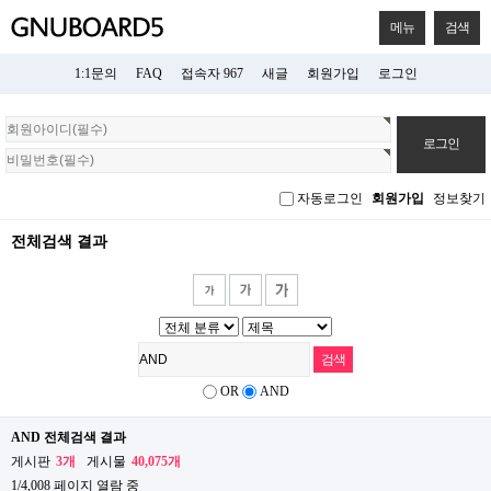
메뉴
검색
1:1문의
FAQ
접속자 967
새글
회원가입
로그인
회
원
로
그
자동로그인
회원가입
정보찾기
인
전체검색 결과
OR
AND
AND 전체검색 결과
게시판
3개
게시물
40,075개
1/4,008 페이지 열람 중