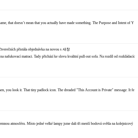
t name, that doesn’t mean that you actually have made something. The Purpose and Intent of Y
čtverečních přistála objednávka na novou s
새창
na nafukovací matraci. Tady přichází ke slovu kvalitní pull-out sofa. Na rozdíl od rozkládacíc
hen, you look it. That tiny padlock icon. The dreaded "This Account is Private" message. It fe
íjemnou atmosféru. Místo jedné velké lampy jsme dali tři menší bodová světla na kolejnicový