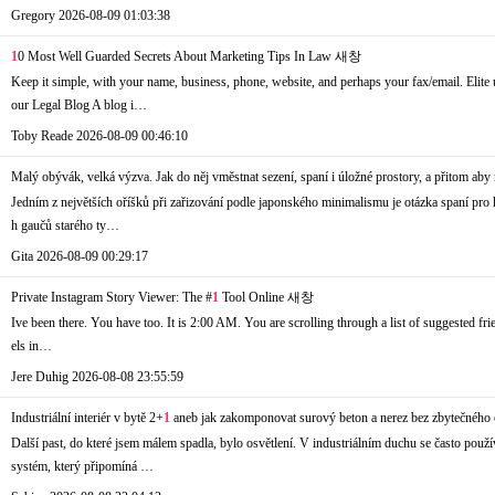
Gregory
2026-08-09 01:03:38
1
0 Most Well Guarded Secrets About Marketing Tips In Law
새창
Keep it simple, with your name, business, phone, website, and perhaps your fax/email. Elite
our Legal Blog A blog i…
Toby Reade
2026-08-09 00:46:10
Malý obývák, velká výzva. Jak do něj vměstnat sezení, spaní i úložné prostory, a přitom aby 
Jedním z největších oříšků při zařizování podle japonského minimalismu je otázka spaní pro ho
h gaučů starého ty…
Gita
2026-08-09 00:29:17
Private Instagram Story Viewer: The #
1
Tool Online
새창
Ive been there. You have too. It is 2:00 AM. You are scrolling through a list of suggested fri
els in…
Jere Duhig
2026-08-08 23:55:59
Industriální interiér v bytě 2+
1
aneb jak zakomponovat surový beton a nerez bez zbytečného 
Další past, do které jsem málem spadla, bylo osvětlení. V industriálním duchu se často použ
systém, který připomíná …