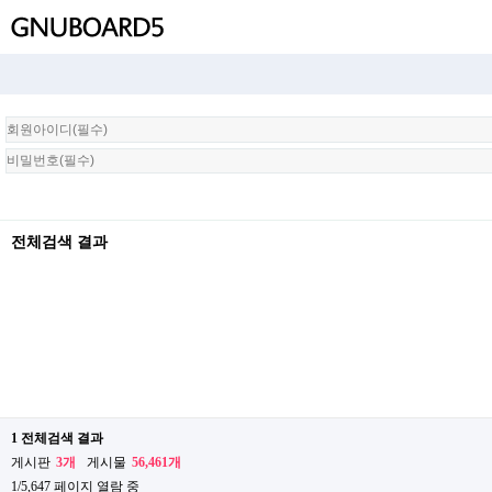
회
원
로
그
인
전체검색 결과
1 전체검색 결과
게시판
3개
게시물
56,461개
1/5,647 페이지 열람 중