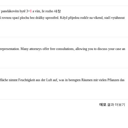
 v panelákovém bytě 3+
1
a vím, že rozho
새창
zí rovnou spací plochu bez drážky uprostřed. Když přijedou rodiče na víkend, stačí vytáhnout
l representation. Many attorneys offer free consultations, allowing you to discuss your case an
erfläche nimmt Feuchtigkeit aus der Luft auf, was in beengten Räumen mit vielen Pflanzen das
데모
결과 더보기