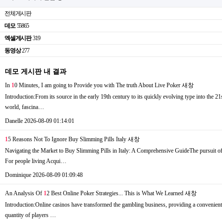
전체게시판
데모
55865
엑셀게시판
319
동영상
277
데모 게시판 내 결과
In
1
0 Minutes, I am going to Provide you with The truth About Live Poker
새창
Introduction:From its source in the early 19th century to its quickly evolving type into the 21
world, fascina…
Danelle
2026-08-09 01:14:01
1
5 Reasons Not To Ignore Buy Slimming Pills Italy
새창
Navigating the Market to Buy Slimming Pills in Italy: A Comprehensive GuideThe pursuit of h
For people living Acqui…
Dominique
2026-08-09 01:09:48
An Analysis Of
1
2 Best Online Poker Strategies... This is What We Learned
새창
Introduction:Online casinos have transformed the gambling business, providing a convenient a
quantity of players …