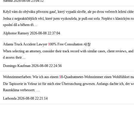
Sabina
2026-08-08 23:04:12
Když vám do obýváku přivezou gauč, který vypadá skvěle, ale po dvou večerech ležení cítíte 
Jedna z nejpraktičtějších věcí, které jsem vyzkoušela, je pull-out sofa. Neplést s klasický
spodní díl a během tři…
Alphonse Ramsey
2026-08-08 22:37:04
Atlanta Truck Accident Lawyer
1
00% Free Consultation
새창
When selecting an attorney, consider their track record with similar cases, client reviews, an
d assess their…
Domingo Kaufman
2026-08-08 22:24:56
Wohnzimmerfarben: Wie ich aus einem
1
8-Quadratmeter-Wohnzimmer einen Wohlfühlort ma
Die Tapisserie in Velour ist für mich eine Überraschung gewesen. Anfangs dachte ich, der we
Raumklima verbessert. …
Larhonda
2026-08-08 22:21:14