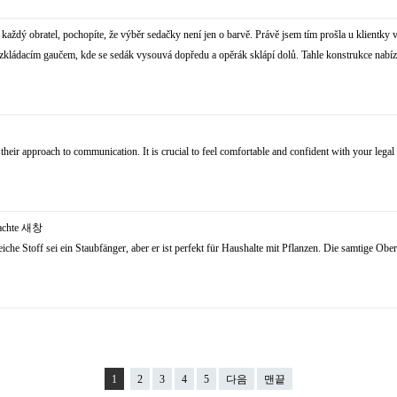
každý obratel, pochopíte, že výběr sedačky není jen o barvě. Právě jsem tím prošla u klientky
m rozkládacím gaučem, kde se sedák vysouvá dopředu a opěrák sklápí dolů. Tahle konstrukce nabí
d their approach to communication. It is crucial to feel comfortable and confident with your lega
chte
새창
iche Stoff sei ein Staubfänger, aber er ist perfekt für Haushalte mit Pflanzen. Die samtige Ob
1
2
3
4
5
다음
맨끝