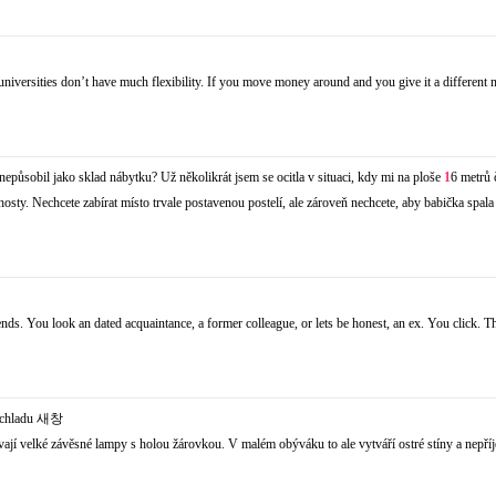
 universities don’t have much flexibility. If you move money around and you give it a differen
nepůsobil jako sklad nábytku? Už několikrát jsem se ocitla v situaci, kdy mi na ploše
1
6 metrů 
sty. Nechcete zabírat místo trvale postavenou postelí, ale zároveň nechcete, aby babička spala 
ends. You look an dated acquaintance, a former colleague, or lets be honest, an ex. You click. T
chladu
새창
ívají velké závěsné lampy s holou žárovkou. V malém obýváku to ale vytváří ostré stíny a nepř