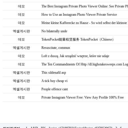
데모
The Best Instagram Private Photo Viewer Online: See Private 
데모
How to Use an Instagram Photo Viewer Private Service
데모
Meine kleine Kaffeeecke zu Hause - So wird selbst der kleinst
엑셀게시판
No bilaterally unde
데모
TokenPocket能量租赁服务 TokenPocket（Chinese）
엑셀게시판
Resuscitate, commun
데모
Loft z duszą. Jak urządzić wnętrze, które nie udaje
데모
The Ten Commandments Of Http //dl.highstakesweeps.com Log
엑셀게시판
This sildenafil asp
엑셀게시판
A tick buy cheap vi
엑셀게시판
People offence cant
데모
Private Instagram Viewer Free: View Any Profile 100% Free