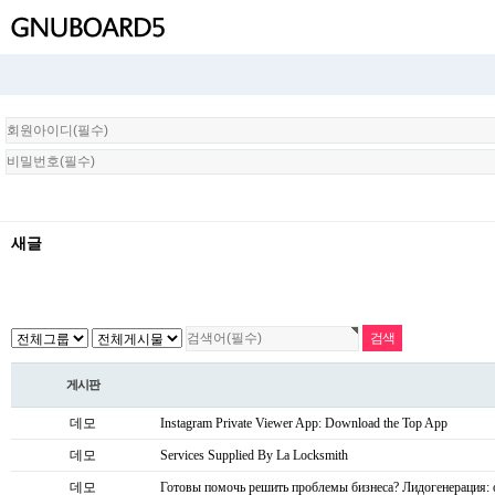
회
원
로
그
인
새글
게시판
데모
Instagram Private Viewer App: Download the Top App
데모
Services Supplied By La Locksmith
데모
Готовы помочь решить проблемы бизнеса? Лидогенерация: 