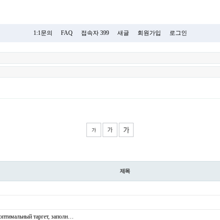
1:1문의
FAQ
접속자 399
새글
회원가입
로그인
제목
оптимальный таргет, заполн…