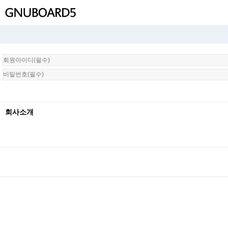
회
원
로
그
인
회사소개