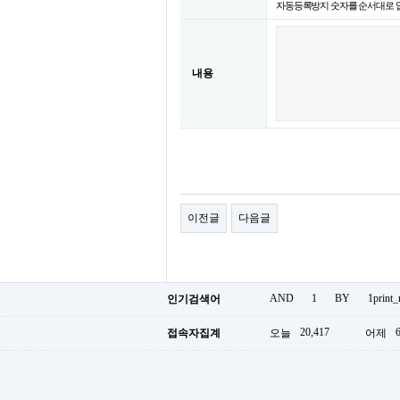
자동등록방지 숫자를 순서대로 
내용
이전글
다음글
AND
1
BY
1print
인기검색어
20,417
접속자집계
오늘
어제