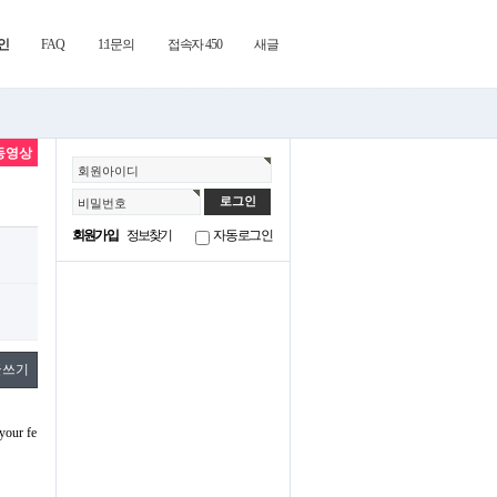
인
FAQ
1:1문의
접속자 450
새글
동영상
회원아이디
비밀번호
회원가입
정보찾기
자동로그인
글쓰기
 your fe