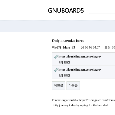
Only anaemia: furos
작성자
Mary_33
26-06-08 04:57
조회
6
https://laurielindeen.com/viagra/
1회 연결
https://laurielindeen.com/viagra/
1회 연결
이전글
다음글
Purchasing affordable https://fishingnice.com/clomid
rtility journey today by opting for the best deal.