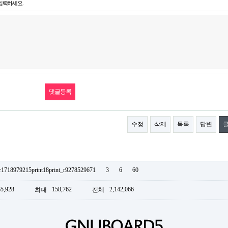
입력하세요.
수정
삭제
목록
답변
_r1718979215print18print_r9278529671
3
6
60
65,928
158,762
2,142,066
최대
전체