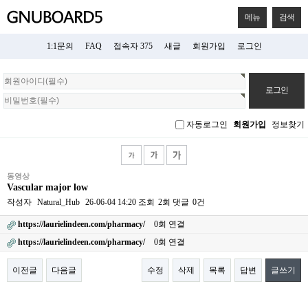
메뉴
검색
1:1문의
FAQ
접속자 375
새글
회원가입
로그인
회
원
로
그
자동로그인
회원가입
정보찾기
인
동영상
Vascular major low
작성자
Natural_Hub
26-06-04 14:20
조회
2회
댓글
0건
https://laurielindeen.com/pharmacy/
0회 연결
https://laurielindeen.com/pharmacy/
0회 연결
이전글
다음글
수정
삭제
목록
답변
글쓰기
본문