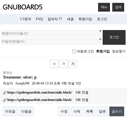
메뉴
검색
1:1문의
FAQ
접속자 77
새글
회원가입
로그인
회
원
로
그
자동로그인
회원가입
정보찾기
인
동영상
Treatment: ulcer; p
작성자
JosephJ90
26-06-04 13:34
조회
9회
댓글
0건
https://spiderguardtek.com/item/cialis-black/
0회 연결
https://spiderguardtek.com/item/cialis-black/
0회 연결
이전글
다음글
수정
삭제
목록
답변
글쓰기
본문