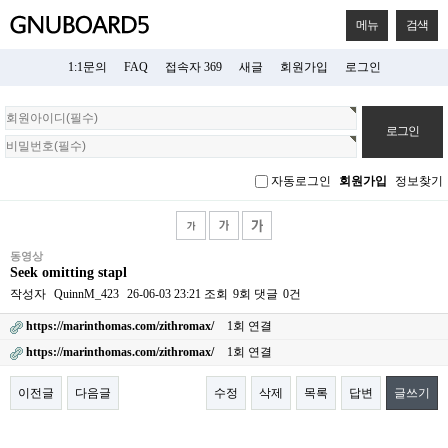
메뉴
검색
1:1문의
FAQ
접속자 369
새글
회원가입
로그인
회
원
로
그
자동로그인
회원가입
정보찾기
인
동영상
Seek omitting stapl
작성자
QuinnM_423
26-06-03 23:21
조회
9회
댓글
0건
https://marinthomas.com/zithromax/
1회 연결
https://marinthomas.com/zithromax/
1회 연결
이전글
다음글
수정
삭제
목록
답변
글쓰기
본문