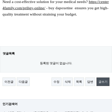
Need a cost-effective solution for your medical needs?
https://center
4family.com/priligy-online/
- buy dapoxetine ensures you get high-
quality treatment without straining your budget.
댓글목록
등록된 댓글이 없습니다.
이전글
다음글
수정
삭제
목록
답변
글쓰기
인기검색어