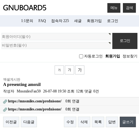
메뉴
검색
1:1문의
FAQ
접속자 225
새글
회원가입
로그인
회
원
로
그
자동로그인
회원가입
정보찾기
인
엑셀게시판
A presenting amoxil
작성자
MnsmilesFan59
26-07-08 19:50
조회
12회
댓글
0건
https://mnsmiles.com/prednisone/
0회 연결
https://mnsmiles.com/prednisone/
0회 연결
이전글
다음글
수정
삭제
목록
답변
글쓰기
본문