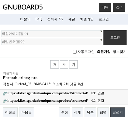
메뉴
검색
1:1문의
FAQ
접속자 772
새글
회원가입
로그인
회
원
로
그
자동로그인
회원가입
정보찾기
인
엑셀게시판
Phenothiazines; pro
작성자
Richard_97
26-06-04 15:19
조회
2회
댓글
0건
https://kileensgardenboutique.com/product/stromectol/
0회 연결
https://kileensgardenboutique.com/product/stromectol/
0회 연결
이전글
다음글
수정
삭제
목록
답변
글쓰기
본문