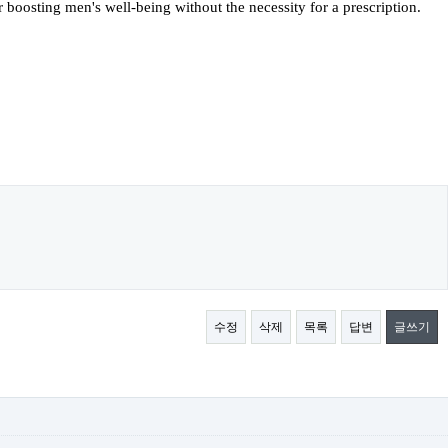
r boosting men's well-being without the necessity for a prescription.
수정
삭제
목록
답변
글쓰기