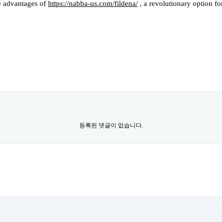
he advantages of
https://nabba-us.com/fildena/
, a revolutionary option fo
등록된 댓글이 없습니다.