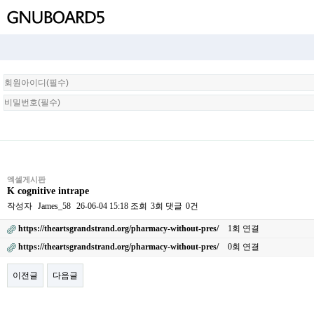
회
원
로
그
인
엑셀게시판
K cognitive intrape
작성자
James_58
26-06-04 15:18
조회
3회
댓글
0건
https://theartsgrandstrand.org/pharmacy-without-pres/
1회 연결
https://theartsgrandstrand.org/pharmacy-without-pres/
0회 연결
이전글
다음글
본문