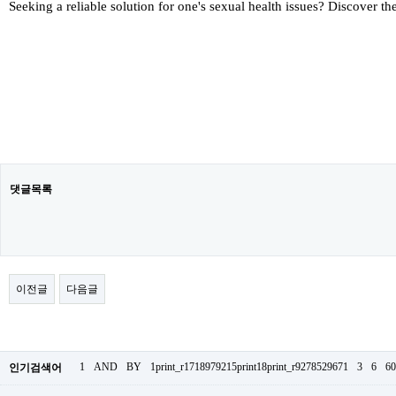
Seeking a reliable solution for one's sexual health issues? Discover t
댓글목록
이전글
다음글
1
AND
BY
1print_r1718979215print18print_r9278529671
3
6
60
인기검색어