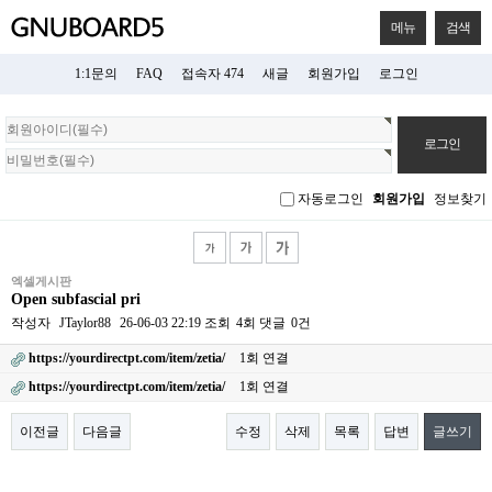
메뉴
검색
1:1문의
FAQ
접속자 474
새글
회원가입
로그인
회
원
로
그
자동로그인
회원가입
정보찾기
인
엑셀게시판
Open subfascial pri
작성자
JTaylor88
26-06-03 22:19
조회
4회
댓글
0건
https://yourdirectpt.com/item/zetia/
1회 연결
https://yourdirectpt.com/item/zetia/
1회 연결
이전글
다음글
수정
삭제
목록
답변
글쓰기
본문