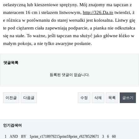
oelastyczną lub kieszeniowe sprężyny. Mój znajomy ma tapczan z
materacem 16 cm i stelazem listwowym,
http://326.Da.to
twierdzi, ż
e różnica w porównaniu do starej wersalki jest kolosalna. Listwy gię
te pod ciężarem ciała zapewniają podparcie, a pianka nie odkształca
się na stałe. To ważne, jeśli tapczan ma służyć jako główne łóżko w
małym pokoju, a nie tylko awaryjne posłanie.
댓글목록
등록된 댓글이 없습니다.
이전글
다음글
수정
삭제
목록
글쓰기
인기검색어
1
AND
BY
1print_r1718979215print18print_r9278529671
3
6
60