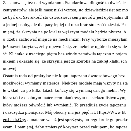
Zastanów się też nad wymiarami. Standardowa długość to dwieście
centymetrów, ale jeśli masz niski wzrost, sto dziewięćdziesiąt też mo
że być ok. Szerokość sto czterdzieści centymetrów jest optymalna dl
a jednej osoby, ale dla pary lepiej od razu brać sto sześćdziesiąt. Pa
miętaj, że skrzynia na pościel w węższym modelu będzie płytsza, b
o trzeba zachować miejsce na mechanizm. Przy wyborze mierzyłam
już nawet korytarz, żeby upewnić się, że mebel w ogóle da się wnie
ść. Klientka z trzeciego piętra bez windy zamówiła tapczan z pojem
nikiem i okazało się, że skrzynia jest za szeroka na zakręt klatki sch
odowej.
Ostatnia rada od praktyka: nie kupuj tapczanu dwuosobowego bez
możliwości wymiany materaca. Niektóre modele mają wszyty na sta
łe wkład, co po kilku latach kończy się wymianą całego mebla. Wy
bierz taki z osobnym materacem piankowym na stelazu listwowym,
który możesz odwrócić lub wymienić. To przedłuża życie tapczanu
i oszczędza pieniądze. Mój obecny ma już pięć lat,
Https://Www.Eb
ersbach.Org/
a materac wciąż jest sprężysty, bo regularnie go przekr
ęcam. I pamiętaj, żeby zmierzyć korytarz przed zakupem, bo tapcza