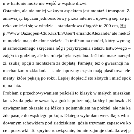
n w kartonie może nie wejść w wąskie drzwi.
Ostatnim, ale nie mniej ważnym aspektem jest montaż i transport. Z
amawiając tapczan jednoosobowy przez internet, upewnij się, że pa
czka zmieści się w windzie – standardowa długość to 200 cm,
Htt
p://Www.Qazaqpen-Club.Kz/En/User/FernandoAlexande/
ale niektó
re modele mają dzielone stelaże. Ja trafiłam na model, który wymag
ał samodzielnego skręcenia nóg i przykręcenia stelazu listwowego –
zajęło to godzinę, ale instrukcja była czytelna. Jeśli nie masz narzęd
zi, szukaj opcji z montażem za dopłatą. Pamiętaj też o gwarancji na
mechanizm rozkładania – tanie tapczany często mają plastikowe ele
menty, które pękają po roku. Lepiej dopłacić sto złotych i mieć spok
ój na lata.
Problem z przechowywaniem pościeli to klasyk w małych mieszkan
iach. Szafa pęka w szwach, a goście potrzebują kołdry i poduszki. R
ozwiązaniem okazało się łóżko z pojemnikiem na pościel, ale nie ka
żde pasuje do wąskiego pokoju. Dlatego wybrałam wersalkę z wbu
dowanym schowkiem pod siedziskiem, gdzie trzymam zapasowe ko
ce i poszewki. To sprytne rozwiązanie, bo nie zajmuje dodatkowej p