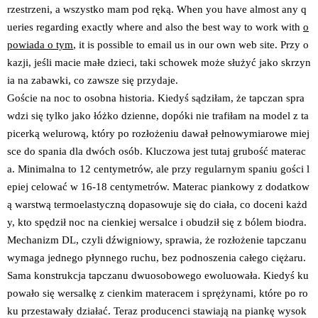
rzestrzeni, a wszystko mam pod ręką. When you have almost any q
ueries regarding exactly where and also the best way to work with
o
powiada o tym
, it is possible to email us in our own web site. Przy o
kazji, jeśli macie małe dzieci, taki schowek może służyć jako skrzyn
ia na zabawki, co zawsze się przydaje.
Goście na noc to osobna historia. Kiedyś sądziłam, że tapczan spra
wdzi się tylko jako łóżko dzienne, dopóki nie trafiłam na model z ta
picerką welurową, który po rozłożeniu dawał pełnowymiarowe miej
sce do spania dla dwóch osób. Kluczowa jest tutaj grubość materac
a. Minimalna to 12 centymetrów, ale przy regularnym spaniu gości l
epiej celować w 16-18 centymetrów. Materac piankowy z dodatkow
ą warstwą termoelastyczną dopasowuje się do ciała, co doceni każd
y, kto spędził noc na cienkiej wersalce i obudził się z bólem biodra.
Mechanizm DL, czyli dźwigniowy, sprawia, że rozłożenie tapczanu
wymaga jednego płynnego ruchu, bez podnoszenia całego ciężaru.
Sama konstrukcja tapczanu dwuosobowego ewoluowała. Kiedyś ku
powało się wersalkę z cienkim materacem i sprężynami, które po ro
ku przestawały działać. Teraz producenci stawiają na piankę wysok