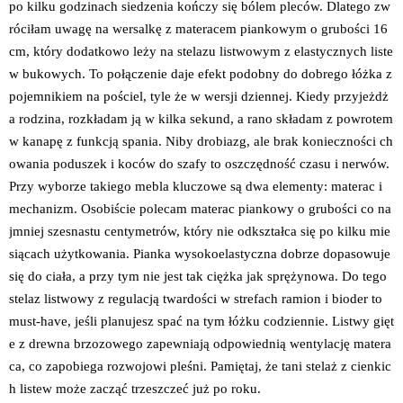
po kilku godzinach siedzenia kończy się bólem pleców. Dlatego zw
róciłam uwagę na wersalkę z materacem piankowym o grubości 16
cm, który dodatkowo leży na stelazu listwowym z elastycznych liste
w bukowych. To połączenie daje efekt podobny do dobrego łóżka z
pojemnikiem na pościel, tyle że w wersji dziennej. Kiedy przyjeżdż
a rodzina, rozkładam ją w kilka sekund, a rano składam z powrotem
w kanapę z funkcją spania. Niby drobiazg, ale brak konieczności ch
owania poduszek i koców do szafy to oszczędność czasu i nerwów.
Przy wyborze takiego mebla kluczowe są dwa elementy: materac i
mechanizm. Osobiście polecam materac piankowy o grubości co na
jmniej szesnastu centymetrów, który nie odkształca się po kilku mie
siącach użytkowania. Pianka wysokoelastyczna dobrze dopasowuje
się do ciała, a przy tym nie jest tak ciężka jak sprężynowa. Do tego
stelaz listwowy z regulacją twardości w strefach ramion i bioder to
must-have, jeśli planujesz spać na tym łóżku codziennie. Listwy gięt
e z drewna brzozowego zapewniają odpowiednią wentylację matera
ca, co zapobiega rozwojowi pleśni. Pamiętaj, że tani stelaż z cienkic
h listew może zacząć trzeszczeć już po roku.