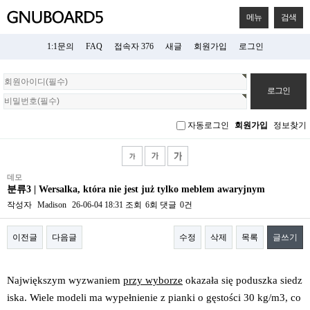
메뉴
검색
1:1문의
FAQ
접속자 376
새글
회원가입
로그인
회
원
로
그
자동로그인
회원가입
정보찾기
인
데모
분류3 | Wersalka, która nie jest już tylko meblem awaryjnym
작성자
Madison
26-06-04 18:31
조회
6회
댓글
0건
이전글
다음글
수정
삭제
목록
글쓰기
본문
Największym wyzwaniem
przy wyborze
okazała się poduszka siedz
iska. Wiele modeli ma wypełnienie z pianki o gęstości 30 kg/m3, co