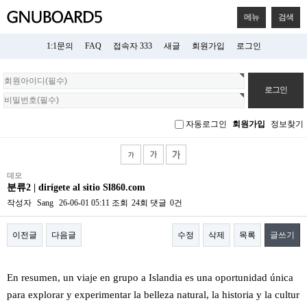
메뉴
검색
1:1문의
FAQ
접속자 333
새글
회원가입
로그인
회
원
로
그
자동로그인
회원가입
정보찾기
인
데모
분류2 | dirígete al sitio Sl860.com
작성자
Sang
26-06-01 05:11
조회
24회
댓글
0건
이전글
다음글
수정
삭제
목록
글쓰기
본문
En resumen, un viaje en grupo a Islandia es una oportunidad única
para explorar y experimentar la belleza natural, la historia y la cultur