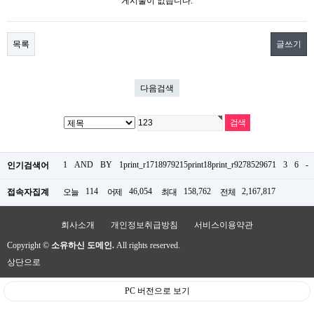
게시물이 없습니다.
목록
글쓰기
다음검색
1
AND
BY
1print_r1718979215print18print_r9278529671
3
6
-
인기검색어
114
46,054
158,762
2,167,817
접속자집계
오늘
어제
최대
전체
회사소개
개인정보취급방침
서비스이용약관
Copyright ©
소유하신 도메인.
All rights reserved.
상단으로
PC 버전으로 보기