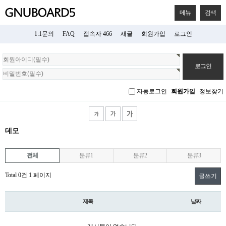
메뉴
검색
1:1문의
FAQ
접속자 466
새글
회원가입
로그인
회
원
로
그
자동로그인
회원가입
정보찾기
인
데모
전체
분류1
분류2
분류3
Total 0건
1 페이지
글쓰기
제목
날짜