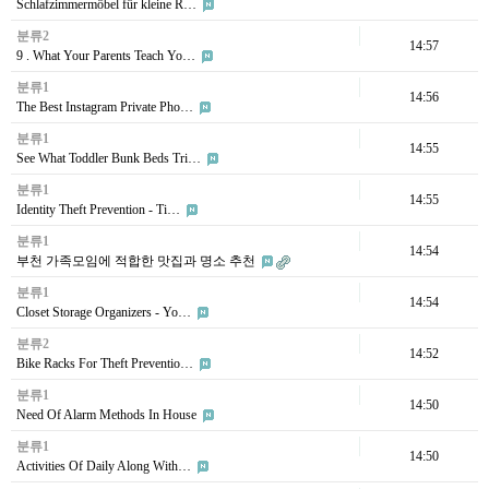
Schlafzimmermöbel für kleine R…
분류2
14:57
9 . What Your Parents Teach Yo…
분류1
14:56
The Best Instagram Private Pho…
분류1
14:55
See What Toddler Bunk Beds Tri…
분류1
14:55
Identity Theft Prevention - Ti…
분류1
14:54
부천 가족모임에 적합한 맛집과 명소 추천
분류1
14:54
Closet Storage Organizers - Yo…
분류2
14:52
Bike Racks For Theft Preventio…
분류1
14:50
Need Of Alarm Methods In House
분류1
14:50
Activities Of Daily Along With…