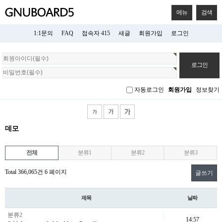
메뉴
검색
1:1문의
FAQ
접속자 415
새글
회원가입
로그인
회
원
로
그
자동로그인
회원가입
정보찾기
인
데모
전체
분류1
분류2
분류3
Total 366,065건
6 페이지
글쓰기
제목
날짜
분류2
14:57