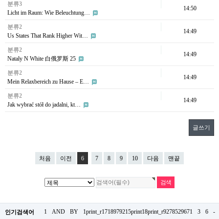
분류3
14:50
Licht im Raum: Wie Beleuchtung…
분류2
14:49
Us States That Rank Higher Wit…
분류2
14:49
Nataly N White 白俄罗斯 25
분류2
14:49
Mein Relaxbereich zu Hause – E…
분류2
14:49
Jak wybrać stół do jadalni, kt…
글쓰기
처음
이전
6
7
8
9
10
다음
맨끝
1
AND
BY
1print_r1718979215print18print_r9278529671
3
6
-
인기검색어