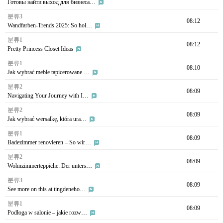
Готовы найти выход для бизнеса…
분류3
08:12
Wandfarben-Trends 2025: So hol…
분류1
08:12
Pretty Princess Closet Ideas
분류1
08:10
Jak wybrać meble tapicerowane …
분류2
08:09
Navigating Your Journey with I…
분류2
08:09
Jak wybrać wersalkę, która ura…
분류1
08:09
Badezimmer renovieren – So wir…
분류2
08:09
Wohnzimmerteppiche: Der unters…
분류3
08:09
See more on this at tingdeneho…
분류1
08:09
Podłoga w salonie – jakie rozw…