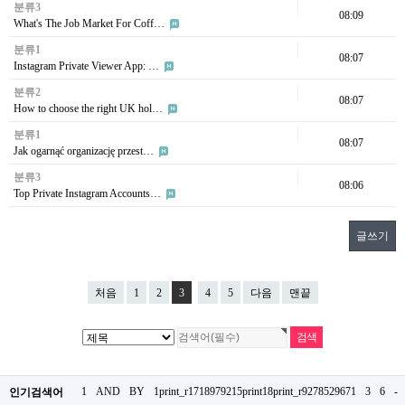
분류3
08:09
What's The Job Market For Coff…
분류1
08:07
Instagram Private Viewer App: …
분류2
08:07
How to choose the right UK hol…
분류1
08:07
Jak ogarnąć organizację przest…
분류3
08:06
Top Private Instagram Accounts…
글쓰기
처음
1
2
3
4
5
다음
맨끝
1
AND
BY
1print_r1718979215print18print_r9278529671
3
6
-
인기검색어