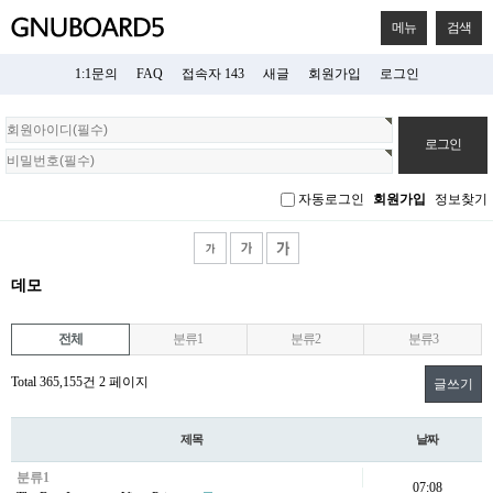
메뉴
검색
1:1문의
FAQ
접속자 143
새글
회원가입
로그인
회
원
로
그
자동로그인
회원가입
정보찾기
인
데모
전체
분류1
분류2
분류3
Total 365,155건
2 페이지
글쓰기
제목
날짜
분류1
07:08