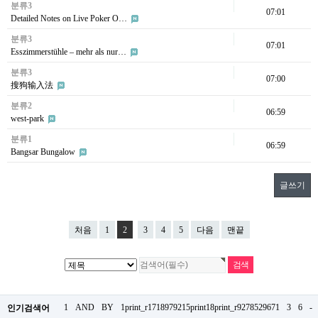
분류3
07:01
Detailed Notes on Live Poker O…
분류3
07:01
Esszimmerstühle – mehr als nur…
분류3
07:00
搜狗输入法
분류2
06:59
west-park
분류1
06:59
Bangsar Bungalow
글쓰기
처음
1
2
3
4
5
다음
맨끝
1
AND
BY
1print_r1718979215print18print_r9278529671
3
6
-
인기검색어