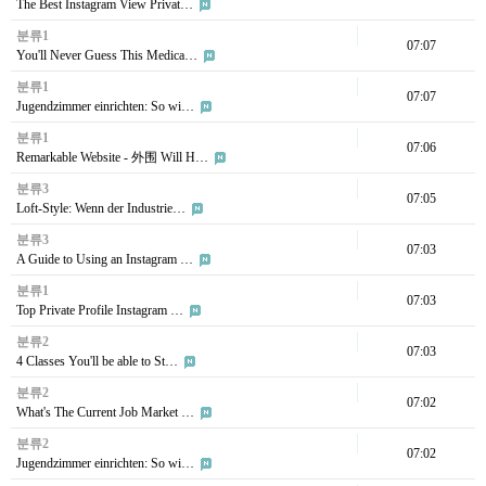
The Best Instagram View Privat…
분류1
07:07
You'll Never Guess This Medica…
분류1
07:07
Jugendzimmer einrichten: So wi…
분류1
07:06
Remarkable Website - 外围 Will H…
분류3
07:05
Loft-Style: Wenn der Industrie…
분류3
07:03
A Guide to Using an Instagram …
분류1
07:03
Top Private Profile Instagram …
분류2
07:03
4 Classes You'll be able to St…
분류2
07:02
What's The Current Job Market …
분류2
07:02
Jugendzimmer einrichten: So wi…