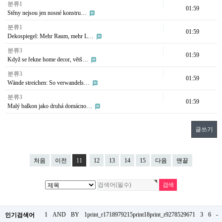
분류1
01:59
Stěny nejsou jen nosné konstru…
분류1
01:59
Dekospiegel: Mehr Raum, mehr L…
분류3
01:59
Když se řekne home decor, větš…
분류3
01:59
Wände streichen: So verwandels…
분류3
01:59
Malý balkon jako druhá domácno…
글쓰기
처음
이전
11
12
13
14
15
다음
맨끝
1
AND
BY
1print_r1718979215print18print_r9278529671
3
6
-
인기검색어