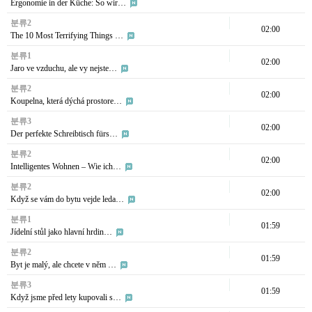
Ergonomie in der Küche: So wir…
분류2
02:00
The 10 Most Terrifying Things …
분류1
02:00
Jaro ve vzduchu, ale vy nejste…
분류2
02:00
Koupelna, která dýchá prostore…
분류3
02:00
Der perfekte Schreibtisch fürs…
분류2
02:00
Intelligentes Wohnen – Wie ich…
분류2
02:00
Když se vám do bytu vejde leda…
분류1
01:59
Jídelní stůl jako hlavní hrdin…
분류2
01:59
Byt je malý, ale chcete v něm …
분류3
01:59
Když jsme před lety kupovali s…