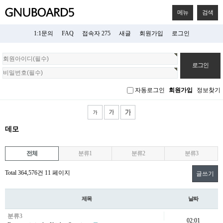
메뉴
검색
1:1문의
FAQ
접속자 275
새글
회원가입
로그인
회
원
로
그
자동로그인
회원가입
정보찾기
인
데모
전체
분류1
분류2
분류3
Total 364,576건
11 페이지
글쓰기
제목
날짜
분류3
02:01