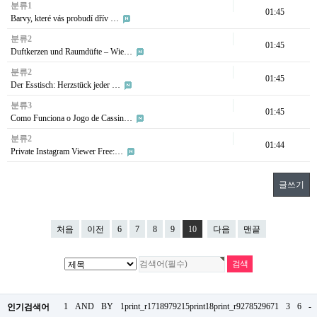
분류1
01:45
Barvy, které vás probudí dřív …
분류2
01:45
Duftkerzen und Raumdüfte – Wie…
분류2
01:45
Der Esstisch: Herzstück jeder …
분류3
01:45
Como Funciona o Jogo de Cassin…
분류2
01:44
Private Instagram Viewer Free:…
글쓰기
처음
이전
6
7
8
9
10
다음
맨끝
1
AND
BY
1print_r1718979215print18print_r9278529671
3
6
-
인기검색어