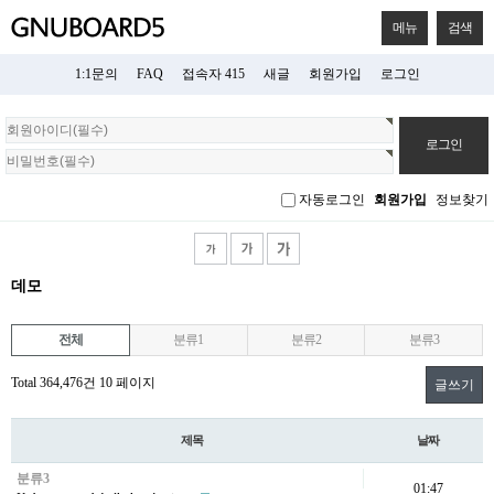
메뉴
검색
1:1문의
FAQ
접속자 415
새글
회원가입
로그인
회
원
로
그
자동로그인
회원가입
정보찾기
인
데모
전체
분류1
분류2
분류3
Total 364,476건
10 페이지
글쓰기
제목
날짜
분류3
01:47