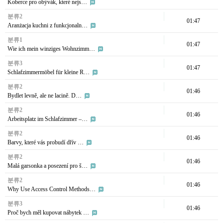
Koberce pro obývák, které nejs…
분류2
01:47
Aranżacja kuchni z funkcjonaln…
분류1
01:47
Wie ich mein winziges Wohnzimm…
분류3
01:47
Schlafzimmermöbel für kleine R…
분류2
01:46
Bydlet levně, ale ne lacině. D…
분류2
01:46
Arbeitsplatz im Schlafzimmer –…
분류2
01:46
Barvy, které vás probudí dřív …
분류2
01:46
Malá garsonka a posezení pro š…
분류2
01:46
Why Use Access Control Methods…
분류3
01:46
Proč bych měl kupovat nábytek …